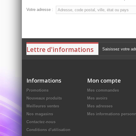
Votre adresse :
Lettre d'informations
Informations
Mon compte
Promotions
Mes commandes
Nouveaux produits
Mes avoirs
Meilleures ventes
Mes adresses
Nos magasins
Mes informations personn
Contactez-nous
Conditions d'utilisation