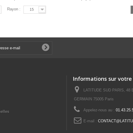
Rayon :
15
Informations sur votre
LATITUDE SUD PARIS, 48
GERMAIN 75005 Paris
Appelez-nous au :
01.43.25.
elles
E-mail :
CONTACT@LATITU